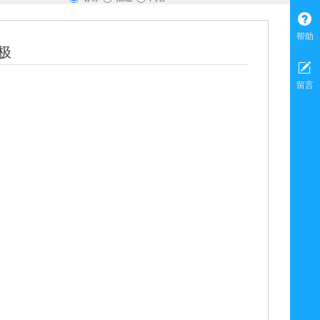
帮助
极
留言